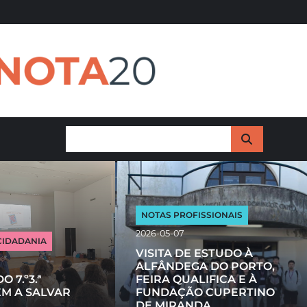
NOTA
20
NOTAS PROFISSIONAIS
2026-05-07
CIDADANIA
VISITA DE ESTUDO À
ALFÂNDEGA DO PORTO,
 7.º3.ª
FEIRA QUALIFICA E À
M A SALVAR
FUNDAÇÃO CUPERTINO
DE MIRANDA