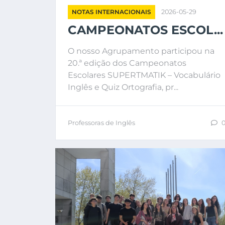
NOTAS INTERNACIONAIS
2026-05-29
CAMPEONATOS ESCOL...
O nosso Agrupamento participou na
20.ª edição dos Campeonatos
Escolares SUPERTMATIK – Vocabulário
Inglês e Quiz Ortografia, pr...
Professoras de Inglês