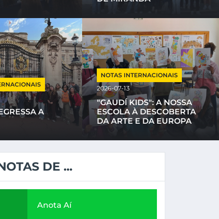
NOTAS INTERNACIONAIS
2026-06-08
PORTANTES
ERNACIONAIS
2026-07-13
O DE FORMAÇÃO "PENSAR.
"GAUDÍ KIDS": A NOSSA
LORAR"
EGRESSA A
ESCOLA À DESCOBERTA
DA ARTE E DA EUROPA
NOTAS DE ...
Anota Aí