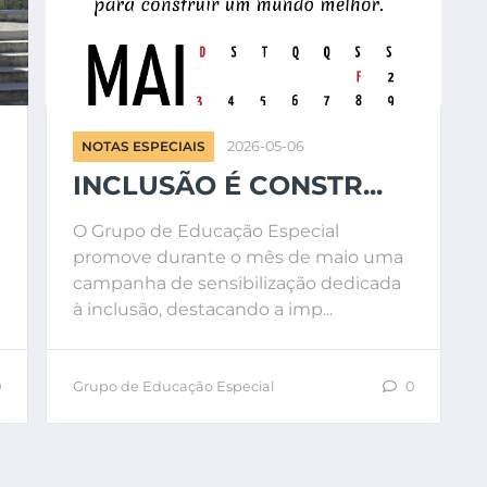
NOTAS ESPECIAIS
2026-05-06
INCLUSÃO É CONSTR...
O Grupo de Educação Especial
promove durante o mês de maio uma
campanha de sensibilização dedicada
à inclusão, destacando a imp...
0
Grupo de Educação Especial
0