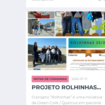
NOTAS DE CIDADANIA
2026-07-13
PROJETO ROLHINHAS...
O projeto “Rolhinhas” é uma iniciativa
da Green Cork / Quercus em parceria