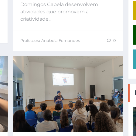
Domingos Capela desenvolvem
atividades que promovem a
criatividade...
0
Professora Anabela Fernandes
0