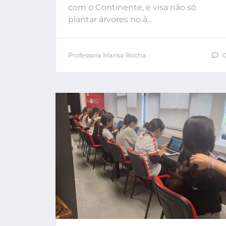
com o Continente, e visa não só
plantar árvores no â...
Professora Marisa Rocha