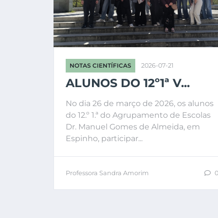
NOTAS CIENTÍFICAS
2026-07-21
ALUNOS DO 12º1ª V...
No dia 26 de março de 2026, os alunos
do 12.º 1.ª do Agrupamento de Escolas
Dr. Manuel Gomes de Almeida, em
Espinho, participar...
Professora Sandra Amorim