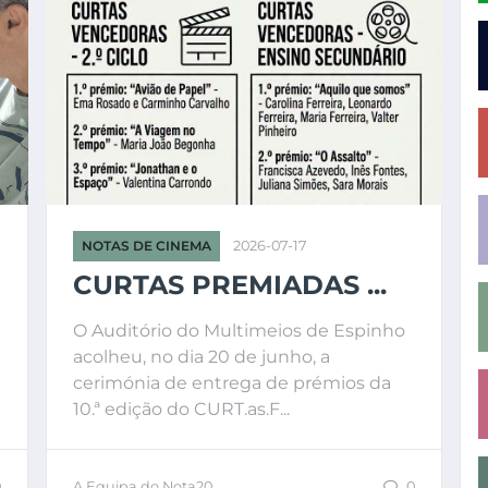
NOTAS DE CINEMA
2026-07-17
CURTAS PREMIADAS ...
O Auditório do Multimeios de Espinho
acolheu, no dia 20 de junho, a
cerimónia de entrega de prémios da
10.ª edição do CURT.as.F...
0
A Equipa do Nota20
0