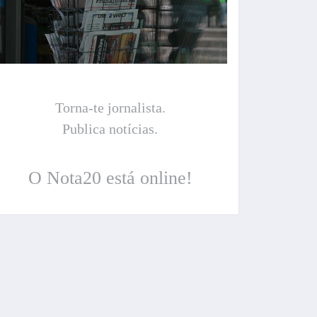
Torna-te jornalista.
Publica notícias.
O Nota20 está online!