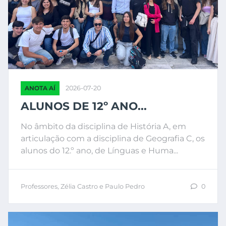
ANOTA AÍ
2026-07-20
ALUNOS DE 12º ANO...
No âmbito da disciplina de História A, em
articulação com a disciplina de Geografia C, os
alunos do 12.º ano, de Línguas e Huma...
Professores, Zélia Castro e Paulo Pedro
0