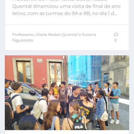
Quental dinamizou uma visita de final de ano
letivo, com as turmas do 9A e 9B, no dia 1 d...
Professoras, Gisela Nadais Quental e Susana
Figueiredo
0