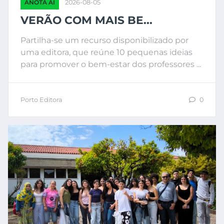
ANOTA AÍ
2026-08-05
VERÃO COM MAIS BE...
Partilha-se um recurso disponibilizado por
uma editora, que reúne 10 pequenas ideias
para promover o bem-estar dos professores ...
Porto Editora
0