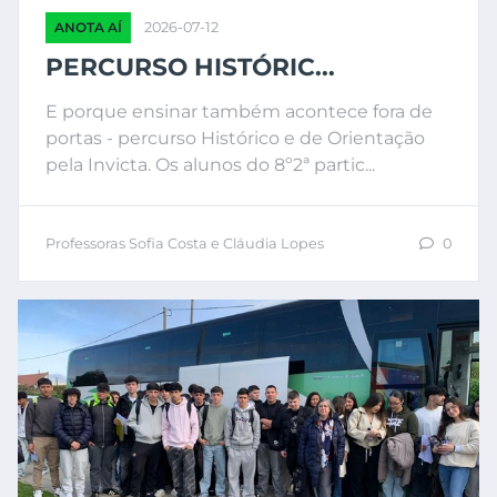
ANOTA AÍ
2026-07-12
PERCURSO HISTÓRIC...
E porque ensinar também acontece fora de
portas - percurso Histórico e de Orientação
pela Invicta. Os alunos do 8º2ª partic...
Professoras Sofia Costa e Cláudia Lopes
0