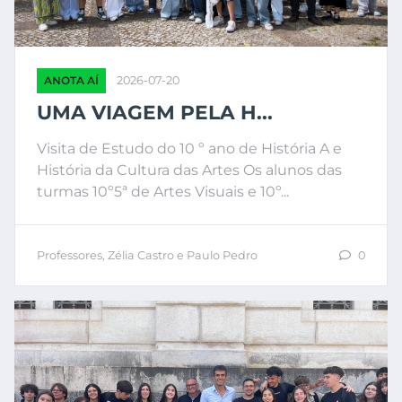
ANOTA AÍ
2026-07-20
UMA VIAGEM PELA H...
Visita de Estudo do 10 º ano de História A e
História da Cultura das Artes Os alunos das
turmas 10º5ª de Artes Visuais e 10º...
Professores, Zélia Castro e Paulo Pedro
0