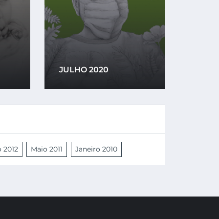
JULHO 2020
ABRIL
o 2012
Maio 2011
Janeiro 2010