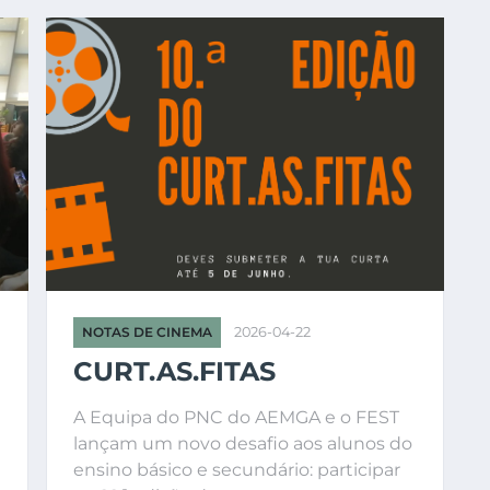
NOTAS DE CINEMA
2026-04-22
CURT.AS.FITAS
A Equipa do PNC do AEMGA e o FEST
lançam um novo desafio aos alunos do
ensino básico e secundário: participar