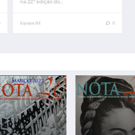
na 22.ª edição do...
0
Equipa BE
0