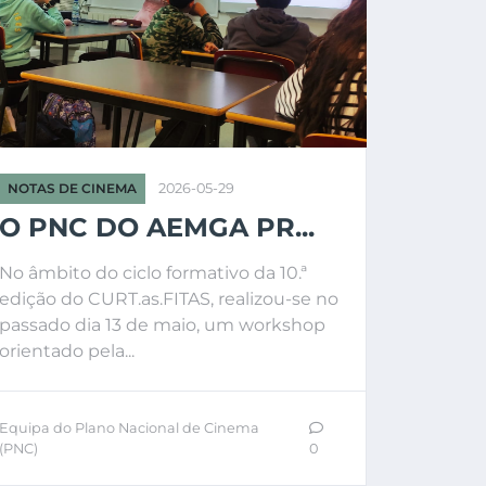
NOTAS DE CINEMA
2026-05-29
O PNC DO AEMGA PR...
No âmbito do ciclo formativo da 10.ª
edição do CURT.as.FITAS, realizou-se no
passado dia 13 de maio, um workshop
orientado pela...
Equipa do Plano Nacional de Cinema
(PNC)
0