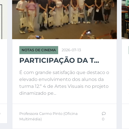
NOTAS DE CINEMA
2026-07-13
PARTICIPAÇÃO DA T...
É com grande satisfação que destaco o
elevado envolvimento dos alunos da
turma 12.º 4 de Artes Visuais no projeto
dinamizado pe...
0
Professora Carmo Pinto (Oficina
Multimédia)
0