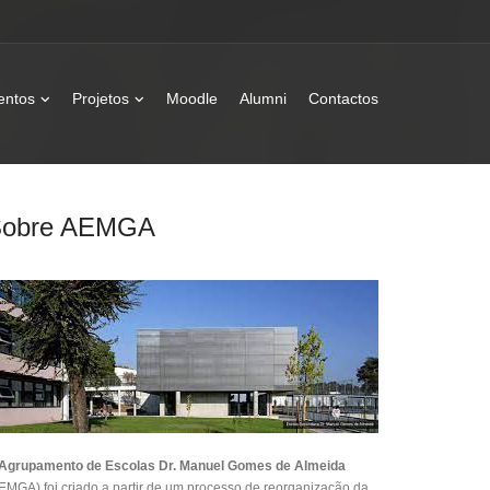
entos
Projetos
Moodle
Alumni
Contactos
Sobre AEMGA
Agrupamento de Escolas Dr. Manuel Gomes de Almeida
EMGA) foi criado a partir de um processo de reorganização da