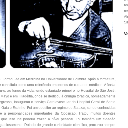
re
re
Al
Si
V
 Formou-se em Medicina na Universidade de Coimbra. Após a formatura,
 constituiu como uma referência em termos de cuidados médicos. A ânsia
-o, ao longo da vida, tendo estagiado primeiro no Hospital de São José,
 Mayo e em Filadélfia, onde se dedicou à cirurgia torácica, nomeadamente
regresso, inaugurou o serviço Cardiovascular do Hospital Geral de Santo
 de Gaia e Espinho. Foi um opositor ao regime de Salazar, sendo conhecidas
 a personalidades importantes da Oposição. Tratou muitos doentes
que isso lhe poderia trazer, a nível pessoal. Foi também um cidadão
graciosamente. Dotado de grande curiosidade científica, procurou sempre