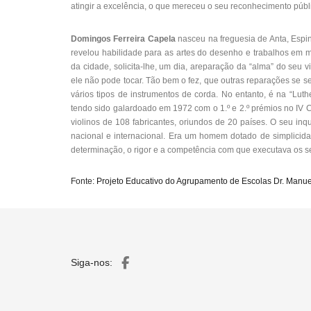
atingir a excelência, o que mereceu o seu reconhecimento públ
Domingos Ferreira Capela
nasceu na freguesia de Anta, Espi
revelou habilidade para as artes do desenho e trabalhos em ma
da cidade, solicita-lhe, um dia, areparação da “alma” do seu 
ele não pode tocar. Tão bem o fez, que outras reparações se s
vários tipos de instrumentos de corda. No entanto, é na “Luth
tendo sido galardoado em 1972 com o 1.º e 2.º prémios no IV 
violinos de 108 fabricantes, oriundos de 20 países. O seu in
nacional e internacional. Era um homem dotado de simplicidad
determinação, o rigor e a competência com que executava os s
Fonte:
Projeto Educativo do Agrupamento de Escolas Dr. Manu
Siga-nos: