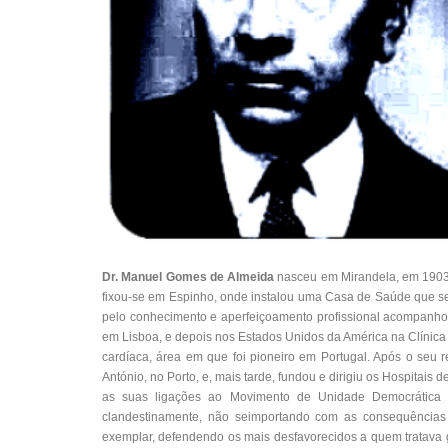
Dr. Manuel Gomes de Almeida
nasceu em Mirandela, em 1903.
fixou-se em Espinho, onde instalou uma Casa de Saúde que se
pelo conhecimento e aperfeiçoamento profissional acompanhou
em Lisboa, e depois nos Estados Unidos da América na Clínica
cardíaca, área em que foi pioneiro em Portugal. Após o seu 
António, no Porto, e, mais tarde, fundou e dirigiu os Hospitais
as suas ligações ao Movimento de Unidade Democrática e
clandestinamente, não seimportando com as consequências 
exemplar, defendendo os mais desfavorecidos a quem tratava 