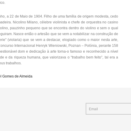
ico.
nho, a 22 de Maio de 1904. Filho de uma família de origem modesta, cedo
deira. Nicolino Milano, célebre violinista e chefe de orquestra no casino
violino, pauzinho pequeno que se encontra dentro do violino e sem o qual
eguiram. Nasce então o artesão que se vem a notabilizar na construção de
erie” (violaria) que se vem a destacar, elogiado como o maior nesta arte,
Concurso Internacional Henryk Wieniowski, Poznan – Polónia, perante 158
questionável dom e dedicação à arte torna-o famoso e reconhecido a nível
e e da riqueza humana, que valorizava o “trabalho bem feito”, tal era a
eus trabalhos.
el Gomes de Almeida