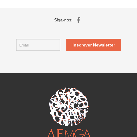
Siga-nos:
Inscrever Newsletter