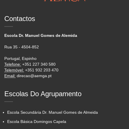
Contactos
Escola Dr. Manuel Gomes de Alemida
Rua 35 - 4504-852
Portugal, Espinho
Telefone:
+351 227 340 580
Telemóvel:
+351 932 203 470
Email:
direcao@aemga.pt
Escolas Do Agrupamento
Escola Secundária Dr. Manuel Gomes de Almeida
Escola Básica Domingos Capela