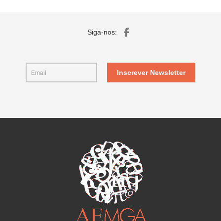
Siga-nos:
Inscrever Newsletter