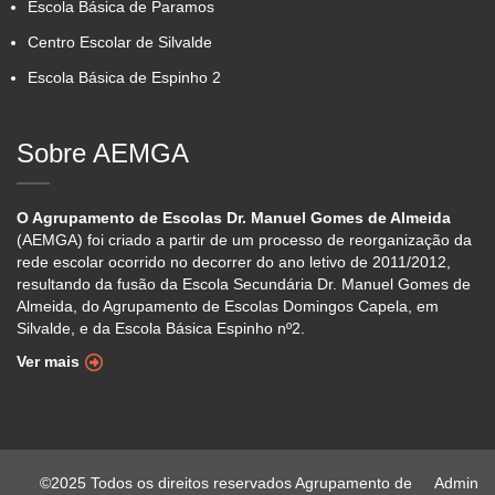
Escola Básica de Paramos
Centro Escolar de Silvalde
Escola Básica de Espinho 2
Sobre AEMGA
O Agrupamento de Escolas Dr. Manuel Gomes de Almeida
(AEMGA) foi criado a partir de um processo de reorganização da
rede escolar ocorrido no decorrer do ano letivo de 2011/2012,
resultando da fusão da Escola Secundária Dr. Manuel Gomes de
Almeida, do Agrupamento de Escolas Domingos Capela, em
Silvalde, e da Escola Básica Espinho nº2.
Ver mais
©2025 Todos os direitos reservados Agrupamento de
Admin