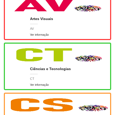
Artes Visuais
AV
Ver informação
Ciências e Tecnologias
CT
Ver informação