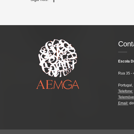
Cont
Escola D
Rua 35 -
Portugal,
Telefone:
Telemóvel
Email:
di