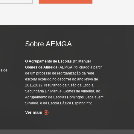
Sobre AEMGA
O Agrupamento de Escolas Dr. Manuel
Gomes de Almeida
(AEMGA) foi criado a partir
es de
de um processo de reorganização da rede
escolar ocorrido no decorrer do ano letivo de
2011/2012, resultando da fusão da Escola
Secundária Dr. Manuel Gomes de Almeida, do
Agrupamento de Escolas Domingos Capela, em
Silvalde, e da Escola Básica Espinho nº2.
Ver mais