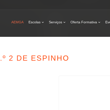
AEMGA
Escolas
Serviços
Oferta Formativa
Ev
.º 2 DE ESPINHO