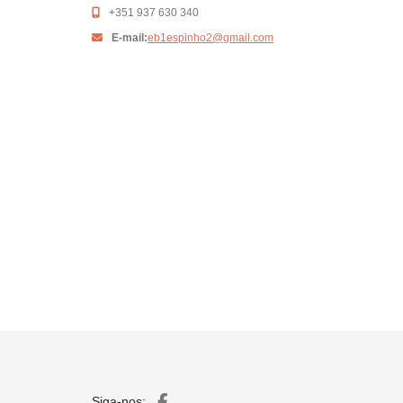
+351 937 630 340
E-mail:
eb1espinho2@gmail.com
Siga-nos: